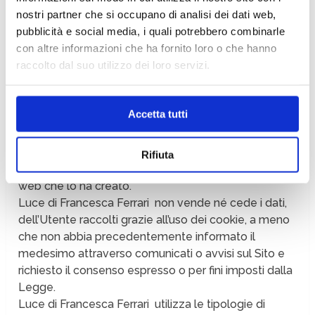
(es. nome, cognome) se non fornita direttamente
nostri partner che si occupano di analisi dei dati web,
dall’Utente. Il cookie consente al Sito di identificare il
pubblicità e social media, i quali potrebbero combinarle
personal computer dell’Utente, attraverso le
con altre informazioni che ha fornito loro o che hanno
informazioni in esso memorizzate, ogni qualvolta
raccolto dal suo utilizzo dei loro servizi.
l’Utente si ricollega al Sito attraverso quel personal
computer.
Inoltre, un altro Sito web non può utilizzare un cookie
Accetta tutti
rilasciato dal Sito Tarocchicartomanzia.de per
accedere ad altre informazioni contenute nel
computer dell’Utente. Una volta salvato nel
Rifiuta
computer, il cookie può essere letto solo dal Sito
web che lo ha creato.
Luce di Francesca Ferrari non vende né cede i dati,
dell’Utente raccolti grazie all’uso dei cookie, a meno
che non abbia precedentemente informato il
medesimo attraverso comunicati o avvisi sul Sito e
richiesto il consenso espresso o per fini imposti dalla
Legge.
Luce di Francesca Ferrari utilizza le tipologie di