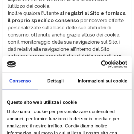
l’utilizzo dei cookie.
Inoltre qualora l’Utente
si registri al Sito e fornisca
il proprio specifico consenso
per ricevere offerte
personalizzate sulla base delle sue abitudini di
consumo, ottenute anche grazie all’uso dei cookie,
con il monitoraggio della sua navigazione sul Sito, i
dati relativi alla navigazione all’interno del Sito
potranno essere associati ai suoi dati personali, con
conseguente identificazione e rilevazione delle
preferenze di consumo in vista di specifiche e mirate
iniziative commerciali e pubblicitarie.
Consenso
Dettagli
Informazioni sui cookie
L’utilizzo dei Cookie del Sito Tarocchicartomanzia.de
.
Questo sito web utilizza i cookie
I cookie non raccolgono informazioni direttamente
Utilizziamo i cookie per personalizzare contenuti ed
identificative dell’Utente. Infatti Luce di Francesca
annunci, per fornire funzionalità dei social media e per
Ferrari non può risalire attraverso i cookie a nessuna
analizzare il nostro traffico. Condividiamo inoltre
informazione personale direttamente identificativa
informazioni sul modo in cui utilizza il nostro sito con i